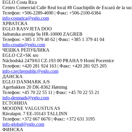
EGLO Costa Rica
Centro Comercial Calle Real local #8 Guachipilín de Escazú de la suc
Телефон
:
+506-2289-4690
|
Факс
:
+506-2100-6384
info-costarica@eglo.com
ХРВАТСКА
EGLO RASVJETA DOO
Jadranska avenija 9a HR-10000 ZAGREB
Телефон
:
+385 1 379 40 62
|
Факс
:
+385 1 379 41 04
info-croatia@eglo.com
ЧЕШКА РЕПУБЛИКА
EGLO CZ+SK sro
Náchodská 2479/63 CZ-193 00 PRAHA 9 Horní Pocernice
Телефон
:
+420 281 924 163
|
Факс
:
+420 281 925 205
info-czechrepublic@eglo.com
ДАНСКА
EGLO DANMARK A/S
Agerbakken 20 DK-8362 Hørning
Телефон
:
+45 70 22 55 11
|
Факс
:
+45 70 22 55 21
info-denmark@eglo.com
ЕСТОНИЈА
MOODNE VALGUSTUS AS
Rävalapst. 7 EE-10143 TALLINN
Телефон
:
+372 667 6670
|
Факс
:
+372 631 3195
info-global@eglo.com
ФИНСКА