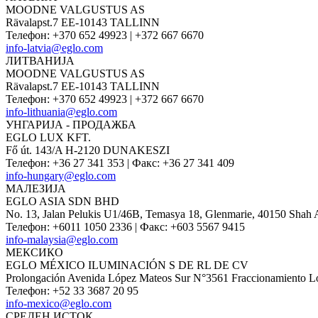
MOODNE VALGUSTUS AS
Rävalapst.7 EE-10143 TALLINN
Телефон
:
+370 652 49923 | +372 667 6670
info-latvia@eglo.com
ЛИТВАНИЈА
MOODNE VALGUSTUS AS
Rävalapst.7 EE-10143 TALLINN
Телефон
:
+370 652 49923 | +372 667 6670
info-lithuania@eglo.com
УНГАРИЈА - ПРОДАЖБА
EGLO LUX KFT.
Fő út. 143/A H-2120 DUNAKESZI
Телефон
:
+36 27 341 353
|
Факс
:
+36 27 341 409
info-hungary@eglo.com
МАЛЕЗИЈА
EGLO ASIA SDN BHD
No. 13, Jalan Pelukis U1/46B, Temasya 18, Glenmarie, 40150 Shah 
Телефон
:
+6011 1050 2336
|
Факс
:
+603 5567 9415
info-malaysia@eglo.com
МЕКСИКО
EGLO MÉXICO ILUMINACIÓN S DE RL DE CV
Prolongación Avenida López Mateos Sur N°3561 Fraccionamiento Los
Телефон
:
+52 33 3687 20 95
info-mexico@eglo.com
СРЕДЕН ИСТОК