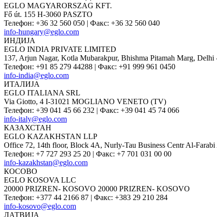
EGLO MAGYARORSZAG KFT.
Fő út. 155 H-3060 PASZTO
Телефон
:
+36 32 560 050
|
Факс
:
+36 32 560 040
info-hungary@eglo.com
ИНДИЈА
EGLO INDIA PRIVATE LIMITED
137, Arjun Nagar, Kotla Mubarakpur, Bhishma Pitamah Marg, Delhi 
Телефон
:
+91 85 279 44288
|
Факс
:
+91 999 961 0450
info-india@eglo.com
ИТАЛИЈА
EGLO ITALIANA SRL
Via Giotto, 4 I-31021 MOGLIANO VENETO (TV)
Телефон
:
+39 041 45 66 232
|
Факс
:
+39 041 45 74 066
info-italy@eglo.com
КАЗАХСТАН
EGLO KAZAKHSTAN LLP
Office 72, 14th floor, Block 4A, Nurly-Tau Business Centr Al-Fara
Телефон
:
+7 727 293 25 20
|
Факс
:
+7 701 031 00 00
info-kazakhstan@eglo.com
КОСОВО
EGLO KOSOVA LLC
20000 PRIZREN- KOSOVO 20000 PRIZREN- KOSOVO
Телефон
:
+377 44 2166 87
|
Факс
:
+383 29 210 284
info-kosovo@eglo.com
ЛАТВИЈА