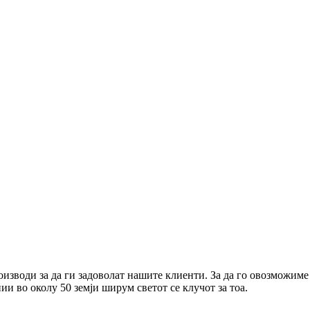
зводи за да ги задоволат нашите клиенти. За да го овозможиме 
 во околу 50 земји ширум светот се клучот за тоа.