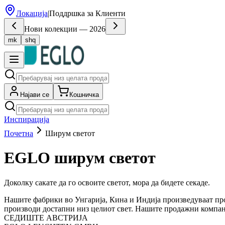
Локација
|
Поддршка за Клиенти
Нови колекции — 2026
mk
shq
Најави се
Кошничка
Инспирација
Почетна
Ширум светот
EGLO ширум светот
Доколку сакате да го освоите светот, мора да бидете секаде.
Нашите фабрики во Унгарија, Кина и Индија произведуваат прои
производи достапни низ целиот свет. Нашите продажни компании
СЕДИШТЕ АВСТРИЈА