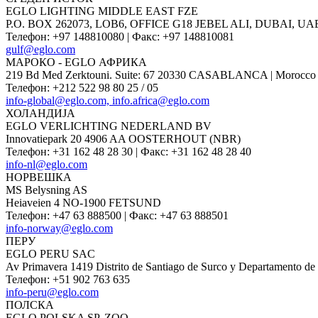
EGLO LIGHTING MIDDLE EAST FZE
P.O. BOX 262073, LOB6, OFFICE G18 JEBEL ALI, DUBAI, UA
Телефон
:
+97 148810080
|
Факс
:
+97 148810081
gulf@eglo.com
МАРОКО - EGLO АФРИКА
219 Bd Med Zerktouni. Suite: 67 20330 CASABLANCA | Morocco
Телефон
:
+212 522 98 80 25 / 05
info-global@eglo.com, info.africa@eglo.com
ХОЛАНДИЈА
EGLO VERLICHTING NEDERLAND BV
Innovatiepark 20 4906 AA OOSTERHOUT (NBR)
Телефон
:
+31 162 48 28 30
|
Факс
:
+31 162 48 28 40
info-nl@eglo.com
НОРВЕШКА
MS Belysning AS
Heiaveien 4 NO-1900 FETSUND
Телефон
:
+47 63 888500
|
Факс
:
+47 63 888501
info-norway@eglo.com
ПЕРУ
EGLO PERU SAC
Av Primavera 1419 Distrito de Santiago de Surco y Departamento de
Телефон
:
+51 902 763 635
info-peru@eglo.com
ПОЛСКА
EGLO POLSKA SP. ZOO