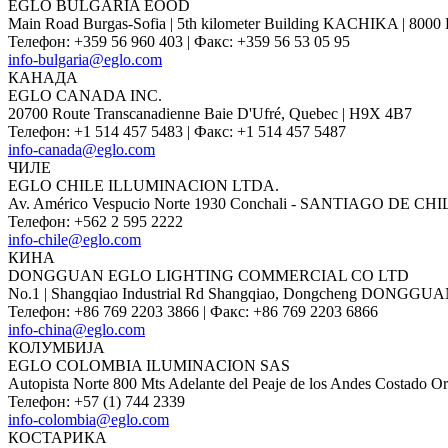
EGLO BULGARIA EOOD
Main Road Burgas-Sofia | 5th kilometer Building KACHIKA | 80
Телефон
:
+359 56 960 403
|
Факс
:
+359 56 53 05 95
info-bulgaria@eglo.com
КАНАДА
EGLO CANADA INC.
20700 Route Transcanadienne Baie D'Ufré, Quebec | H9X 4B7
Телефон
:
+1 514 457 5483
|
Факс
:
+1 514 457 5487
info-canada@eglo.com
ЧИЛЕ
EGLO CHILE ILLUMINACION LTDA.
Av. Américo Vespucio Norte 1930 Conchali - SANTIAGO DE CHI
Телефон
:
+562 2 595 2222
info-chile@eglo.com
КИНА
DONGGUAN EGLO LIGHTING COMMERCIAL CO LTD
No.1 | Shangqiao Industrial Rd Shangqiao, Dongcheng DO
Телефон
:
+86 769 2203 3866
|
Факс
:
+86 769 2203 6866
info-china@eglo.com
КОЛУМБИЈА
EGLO COLOMBIA ILUMINACION SAS
Autopista Norte 800 Mts Adelante del Peaje de los Andes Costad
Телефон
:
+57 (1) 744 2339
info-colombia@eglo.com
КОСТАРИКА