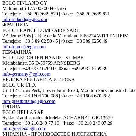
EGLO FINLAND OY
Malminraitti 17A 00700 Helsinki
Телефон
:
+358 20 7649 820
|
Факс
:
+358 20 7649 821
info-finland@eglo.com
ФРАНЦИЈА
EGLO FRANCE LUMINAIRE SARL
ZA Jeune Bois | 2 Rue de la Martinique F-68274 WITTENHEIM
Телефон
:
+33 3 89 62 50 45
|
Факс
:
+33 389 6250 49
info-france@eglo.com
ГЕРМАНИЈА
EGLO LEUCHTEN HANDELS GMBH
Kleinbahnstr. 35 D-59759 ARNSBERG
Телефон
:
+49 2932 6269 0
|
Факс
:
+49 2932 6269 39
info-germany@eglo.com
ВЕЛИКА БРИТАНИЈА И ИРСКА
EGLO UK LTD.
Unit 12 Cirrus Park, Lower Farm Road, Moulton Park Industri
Телефон
:
+44 1604 790 986
|
Факс
:
+44 1604 670 282
info-greatbritain@eglo.com
ГРЦИЈА
EGLO HELLAS AE
Sykias 2 and parodos dekeleias ACHARNAI, GR-13679
Телефон
:
+30 210 240 77 10
|
Факс
:
+30 210 240 07 29
info-greece@eglo.com
УНГАРИЈА - ПРОИЗВОДСТВО И ЛОГИСТИКА