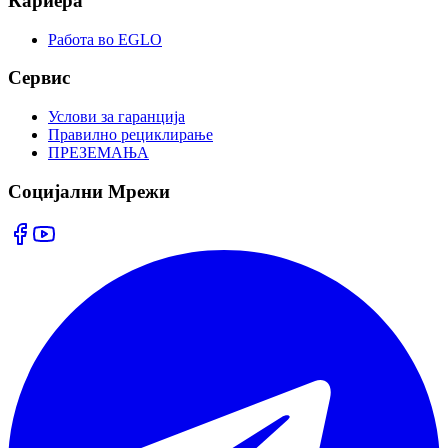
Кариера
Работа во EGLO
Сервис
Услови за гаранција
Правилно рециклирање
ПРЕЗЕМАЊА
Социјални Мрежи