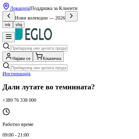
Локација
|
Поддршка за Клиенти
Нови колекции — 2026
mk
shq
Најави се
Кошничка
Инспирација
Дали лутате во темнината?
+389 76 338 000
Работно време
09:00 - 21:00