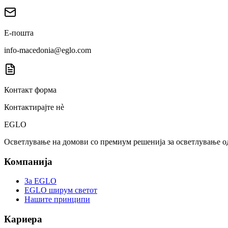
Е-пошта
info-macedonia@eglo.com
Контакт форма
Контактирајте нè
EGLO
Осветлување на домови со премиум решенија за осветлување о
Компанија
За EGLO
EGLO ширум светот
Нашите принципи
Кариера