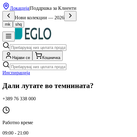
Локација
|
Поддршка за Клиенти
Нови колекции — 2026
mk
shq
Најави се
Кошничка
Инспирација
Дали лутате во темнината?
+389 76 338 000
Работно време
09:00 - 21:00