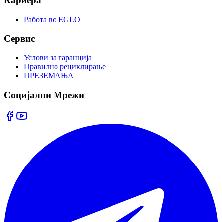
Кариера
Работа во EGLO
Сервис
Услови за гаранција
Правилно рециклирање
ПРЕЗЕМАЊА
Социјални Мрежи