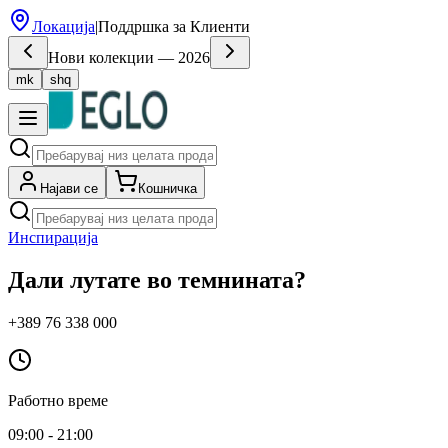
Локација
|
Поддршка за Клиенти
Нови колекции — 2026
mk
shq
Најави се
Кошничка
Инспирација
Дали лутате во темнината?
+389 76 338 000
Работно време
09:00 - 21:00