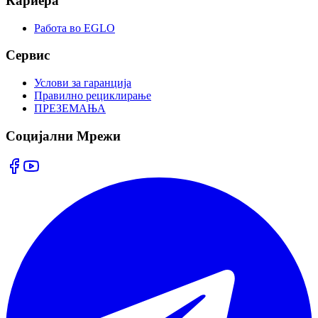
Кариера
Работа во EGLO
Сервис
Услови за гаранција
Правилно рециклирање
ПРЕЗЕМАЊА
Социјални Мрежи