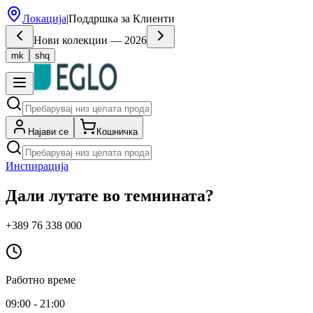
Локација
|
Поддршка за Клиенти
Нови колекции — 2026
mk
shq
Најави се
Кошничка
Инспирација
Дали лутате во темнината?
+389 76 338 000
Работно време
09:00 - 21:00