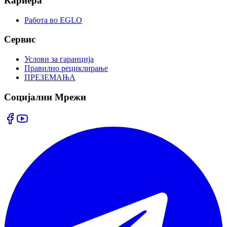
Кариера
Работа во EGLO
Сервис
Услови за гаранција
Правилно рециклирање
ПРЕЗЕМАЊА
Социјални Мрежи