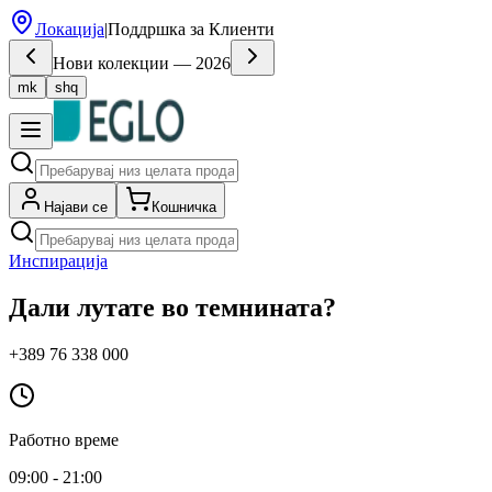
Локација
|
Поддршка за Клиенти
Нови колекции — 2026
mk
shq
Најави се
Кошничка
Инспирација
Дали лутате во темнината?
+389 76 338 000
Работно време
09:00 - 21:00