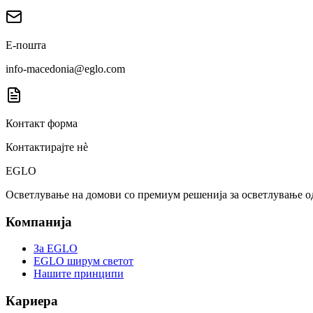
Е-пошта
info-macedonia@eglo.com
Контакт форма
Контактирајте нè
EGLO
Осветлување на домови со премиум решенија за осветлување о
Компанија
За EGLO
EGLO ширум светот
Нашите принципи
Кариера