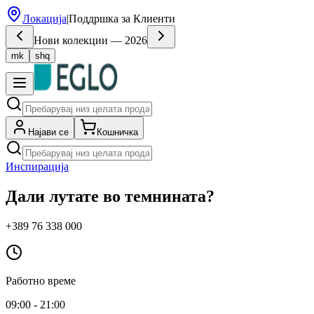
Локација
|
Поддршка за Клиенти
Нови колекции — 2026
mk
shq
Најави се
Кошничка
Инспирација
Дали лутате во темнината?
+389 76 338 000
Работно време
09:00 - 21:00