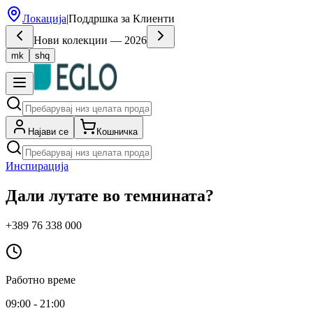
Локација
|
Поддршка за Клиенти
Нови колекции — 2026
mk
shq
Најави се
Кошничка
Инспирација
Дали лутате во темнината?
+389 76 338 000
Работно време
09:00 - 21:00