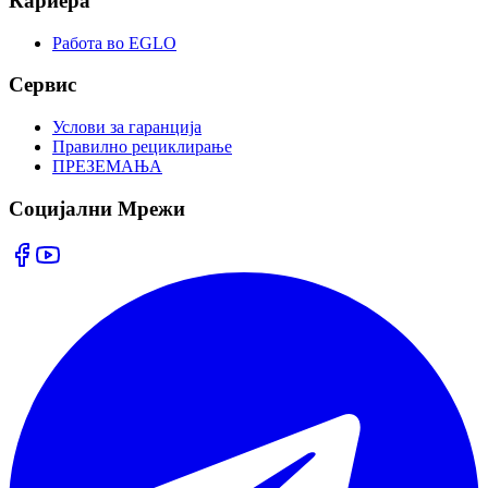
Кариера
Работа во EGLO
Сервис
Услови за гаранција
Правилно рециклирање
ПРЕЗЕМАЊА
Социјални Мрежи