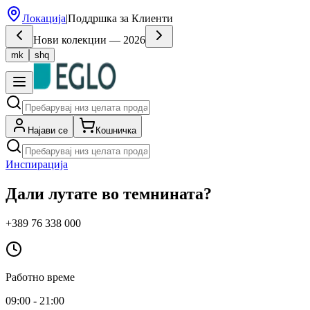
Локација
|
Поддршка за Клиенти
Нови колекции — 2026
mk
shq
Најави се
Кошничка
Инспирација
Дали лутате во темнината?
+389 76 338 000
Работно време
09:00 - 21:00