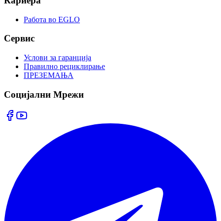
Кариера
Работа во EGLO
Сервис
Услови за гаранција
Правилно рециклирање
ПРЕЗЕМАЊА
Социјални Мрежи